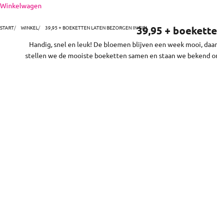
Naar inhoud
Winkelwagen
niet. En zo makkelijk! Kies en bestel je boeket online. Doe 
i
START
WINKEL
39,95 + BOEKETTEN LATEN BEZORGEN IN TIEL
39,95 + boekette
Handig, snel en leuk! De bloemen blijven een week mooi, daar
stellen we de mooiste boeketten samen en staan we bekend om