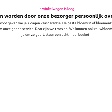
dat op werkdagen vóór 13:30 uur (op zaterdag voor 11:30 uur) en je 
n Tiel en de regio daaromheen, op zon- en feestdagen bezorgen we nie
Je winkelwagen is leeg
n worden door onze bezorger persoonlijk ove
voor geven we je 7 dagen vaasgarantie. De beste bloemist of bloemenza
 onze goede service. Daar zijn we trots op! We kunnen ook rouwbloe
je om ze geeft; stuur een echt mooi boeket!