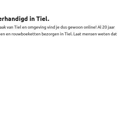
bloemen worden vandaag bezorgd in Tiel. We brengen je bloemen
t.
rhandigd in Tiel.
ak van Tiel en omgeving vind je dus gewoon online! Al 20 jaar
men en rouwboeketten bezorgen in Tiel. Laat mensen weten dat