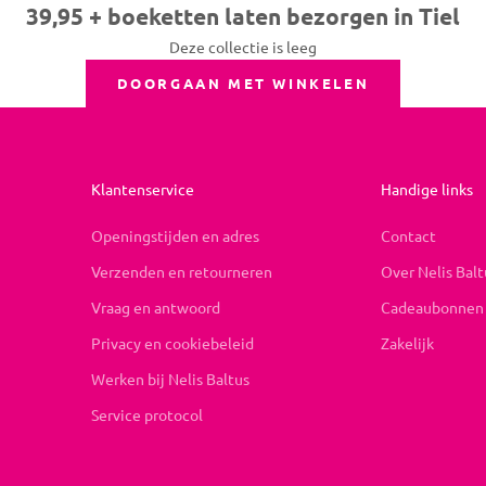
39,95 + boeketten laten bezorgen in Tiel
Deze collectie is leeg
DOORGAAN MET WINKELEN
Klantenservice
Handige links
Openingstijden en adres
Contact
Verzenden en retourneren
Over Nelis Balt
Vraag en antwoord
Cadeaubonnen
Privacy en cookiebeleid
Zakelijk
Werken bij Nelis Baltus
Service protocol