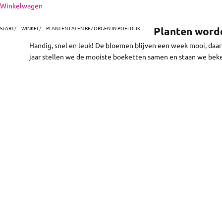
Naar inhoud
Winkelwagen
niet. En zo makkelijk! Kies en bestel je boeket online. Do
bloemen 
START
WINKEL
PLANTEN LATEN BEZORGEN IN POELDIJK
Planten worde
Handig, snel en leuk! De bloemen blijven een week mooi, daa
jaar stellen we de mooiste boeketten samen en staan we bek