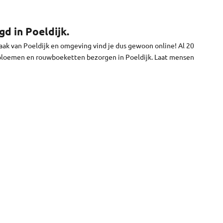
e bloemen worden vandaag bezorgd in Poeldijk. We brengen je
 we niet.
d in Poeldijk.
ak van Poeldijk en omgeving vind je dus gewoon online! Al 20
wbloemen en rouwboeketten bezorgen in Poeldijk. Laat mensen