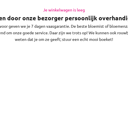
e dat op werkdagen vóór 13:30 uur (op zaterdag voor 11:30 uur) en j
in Poeldijk en de regio daaromheen, op zon- en feestdagen bezorgen
Je winkelwagen is leeg
n door onze bezorger persoonlijk overhandig
rvoor geven we je 7 dagen vaasgarantie. De beste bloemist of bloemenza
end om onze goede service. Daar zijn we trots op! We kunnen ook rou
weten dat je om ze geeft; stuur een echt mooi boeket!