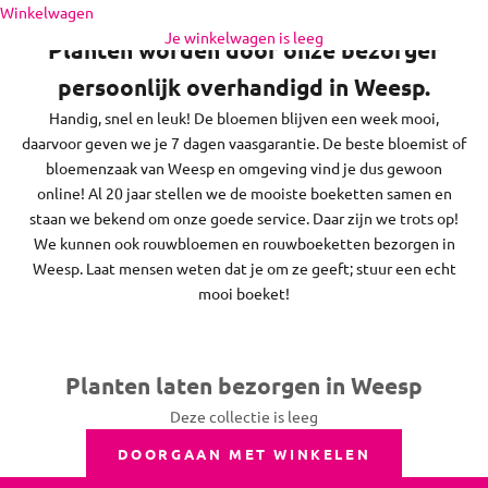
Naar inhoud
Winkelwagen
feestdagen bezorgen we niet.
Je winkelwagen is leeg
Planten worden door onze bezorger
persoonlijk overhandigd in Weesp.
Handig, snel en leuk! De bloemen blijven een week mooi,
daarvoor geven we je 7 dagen vaasgarantie. De beste bloemist of
bloemenzaak van Weesp en omgeving vind je dus gewoon
online! Al 20 jaar stellen we de mooiste boeketten samen en
staan we bekend om onze goede service. Daar zijn we trots op!
We kunnen ook rouwbloemen en rouwboeketten bezorgen in
Weesp. Laat mensen weten dat je om ze geeft; stuur een echt
mooi boeket!
Planten laten bezorgen in Weesp
Deze collectie is leeg
DOORGAAN MET WINKELEN