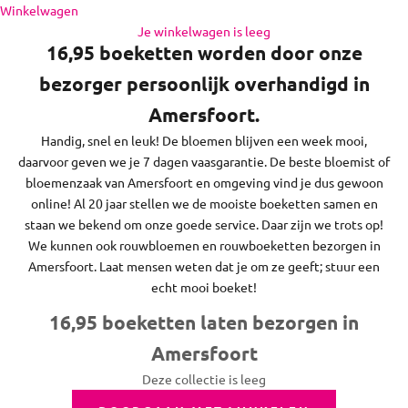
en de regio daaromheen, op zon- en feestdagen bezorgen we
Naar inhoud
Winkelwagen
niet.
Je winkelwagen is leeg
16,95 boeketten worden door onze
bezorger persoonlijk overhandigd in
Amersfoort.
Handig, snel en leuk! De bloemen blijven een week mooi,
daarvoor geven we je 7 dagen vaasgarantie. De beste bloemist of
bloemenzaak van Amersfoort en omgeving vind je dus gewoon
online! Al 20 jaar stellen we de mooiste boeketten samen en
staan we bekend om onze goede service. Daar zijn we trots op!
We kunnen ook rouwbloemen en rouwboeketten bezorgen in
Amersfoort. Laat mensen weten dat je om ze geeft; stuur een
echt mooi boeket!
16,95 boeketten laten bezorgen in
Amersfoort
Deze collectie is leeg