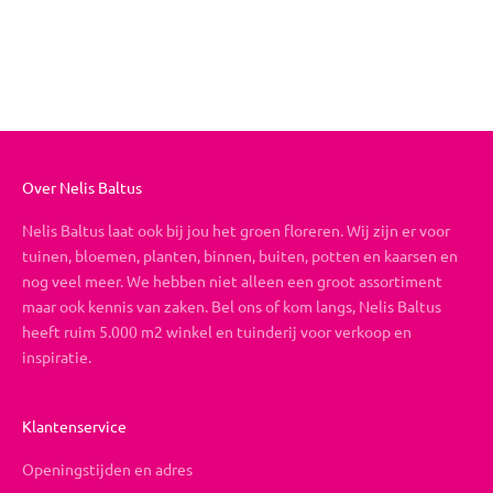
Vrolijk Valentijn
Aanbiedingsprijs
Vanaf €26,95
Over Nelis Baltus
Nelis Baltus laat ook bij jou het groen floreren. Wij zijn er voor
tuinen, bloemen, planten, binnen, buiten, potten en kaarsen en
nog veel meer. We hebben niet alleen een groot assortiment
maar ook kennis van zaken. Bel ons of kom langs, Nelis Baltus
heeft ruim 5.000 m2 winkel en tuinderij voor verkoop en
inspiratie.
Klantenservice
Openingstijden en adres