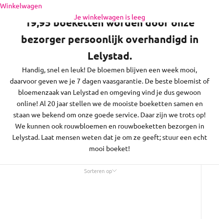
Naar inhoud
Winkelwagen
regio daaromheen, op zon- en feestdagen bezorgen we niet.
Je winkelwagen is leeg
19,95 boeketten worden door onze
bezorger persoonlijk overhandigd in
Lelystad.
Handig, snel en leuk! De bloemen blijven een week mooi,
daarvoor geven we je 7 dagen vaasgarantie. De beste bloemist of
bloemenzaak van Lelystad en omgeving vind je dus gewoon
online! Al 20 jaar stellen we de mooiste boeketten samen en
staan we bekend om onze goede service. Daar zijn we trots op!
We kunnen ook rouwbloemen en rouwboeketten bezorgen in
Lelystad. Laat mensen weten dat je om ze geeft; stuur een echt
mooi boeket!
Sorteren op
Sorteren op
Uitgelicht
Meest relevant