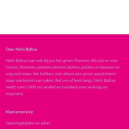
Vrolijk Valentijn
Aanbiedingsprijs
Vanaf €26,95
Over Nelis Baltus
Nelis Baltus laat ook bij jou het groen floreren. Wij zijn er voor
tuinen, bloemen, planten, binnen, buiten, potten en kaarsen en
nog veel meer. We hebben niet alleen een groot assortiment
maar ook kennis van zaken. Bel ons of kom langs, Nelis Baltus
heeft ruim 5.000 m2 winkel en tuinderij voor verkoop en
inspiratie.
Klantenservice
Openingstijden en adres