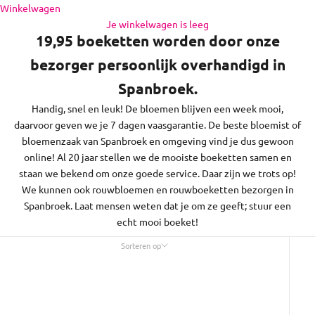
en de regio daaromheen, op zon- en feestdagen bezorgen we
Naar inhoud
Winkelwagen
niet.
Je winkelwagen is leeg
19,95 boeketten worden door onze
bezorger persoonlijk overhandigd in
Spanbroek.
Handig, snel en leuk! De bloemen blijven een week mooi,
daarvoor geven we je 7 dagen vaasgarantie. De beste bloemist of
bloemenzaak van Spanbroek en omgeving vind je dus gewoon
online! Al 20 jaar stellen we de mooiste boeketten samen en
staan we bekend om onze goede service. Daar zijn we trots op!
We kunnen ook rouwbloemen en rouwboeketten bezorgen in
Spanbroek. Laat mensen weten dat je om ze geeft; stuur een
echt mooi boeket!
Sorteren op
Sorteren op
Uitgelicht
Meest relevant