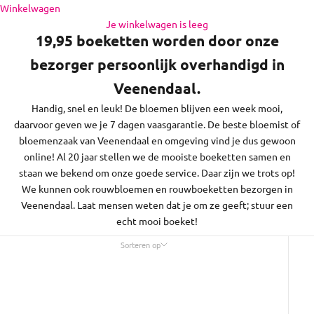
en de regio daaromheen, op zon- en feestdagen bezorgen we
Naar inhoud
Winkelwagen
niet.
Je winkelwagen is leeg
19,95 boeketten worden door onze
bezorger persoonlijk overhandigd in
Veenendaal.
Handig, snel en leuk! De bloemen blijven een week mooi,
daarvoor geven we je 7 dagen vaasgarantie. De beste bloemist of
bloemenzaak van Veenendaal en omgeving vind je dus gewoon
online! Al 20 jaar stellen we de mooiste boeketten samen en
staan we bekend om onze goede service. Daar zijn we trots op!
We kunnen ook rouwbloemen en rouwboeketten bezorgen in
Veenendaal. Laat mensen weten dat je om ze geeft; stuur een
echt mooi boeket!
Sorteren op
Sorteren op
Uitgelicht
Meest relevant