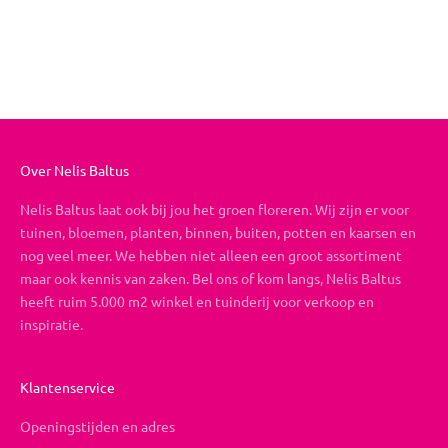
Vrolijk Valentijn
Aanbiedingsprijs
Vanaf €26,95
Over Nelis Baltus
Nelis Baltus laat ook bij jou het groen floreren. Wij zijn er voor
tuinen, bloemen, planten, binnen, buiten, potten en kaarsen en
nog veel meer. We hebben niet alleen een groot assortiment
maar ook kennis van zaken. Bel ons of kom langs, Nelis Baltus
heeft ruim 5.000 m2 winkel en tuinderij voor verkoop en
inspiratie.
Klantenservice
Openingstijden en adres