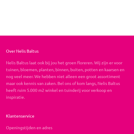
Vrolijk Valentijn
Aanbiedingsprijs
Vanaf €26,95
Over Nelis Baltus
Nelis Baltus laat ook bij jou het groen floreren. Wij zijn er voor
tuinen, bloemen, planten, binnen, buiten, potten en kaarsen en
nog veel meer. We hebben niet alleen een groot assortiment
maar ook kennis van zaken. Bel ons of kom langs, Nelis Baltus
heeft ruim 5.000 m2 winkel en tuinderij voor verkoop en
inspiratie.
Klantenservice
Openingstijden en adres