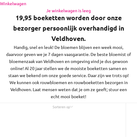
de regio daaromheen, op zon- en feestdagen bezorgen we
Naar inhoud
Winkelwagen
niet.
Je winkelwagen is leeg
19,95 boeketten worden door onze
bezorger persoonlijk overhandigd in
Veldhoven.
Handig, snel en leuk! De bloemen blijven een week mooi,
daarvoor geven we je 7 dagen vaasgarantie. De beste bloemist of
bloemenzaak van Veldhoven en omgeving vind je dus gewoon
online! Al 20 jaar stellen we de mooiste boeketten samen en
staan we bekend om onze goede service. Daar zijn we trots op!
We kunnen ook rouwbloemen en rouwboeketten bezorgen in
Veldhoven. Laat mensen weten dat je om ze geeft; stuur een
echt mooi boeket!
Sorteren op
Sorteren op
Uitgelicht
Meest relevant