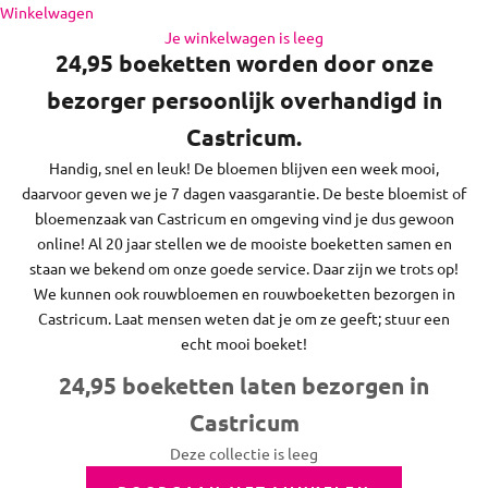
de regio daaromheen, op zon- en feestdagen bezorgen we
Naar inhoud
Winkelwagen
niet.
Je winkelwagen is leeg
24,95 boeketten worden door onze
bezorger persoonlijk overhandigd in
Castricum.
Handig, snel en leuk! De bloemen blijven een week mooi,
daarvoor geven we je 7 dagen vaasgarantie. De beste bloemist of
bloemenzaak van Castricum en omgeving vind je dus gewoon
online! Al 20 jaar stellen we de mooiste boeketten samen en
staan we bekend om onze goede service. Daar zijn we trots op!
We kunnen ook rouwbloemen en rouwboeketten bezorgen in
Castricum. Laat mensen weten dat je om ze geeft; stuur een
echt mooi boeket!
24,95 boeketten laten bezorgen in
Castricum
Deze collectie is leeg