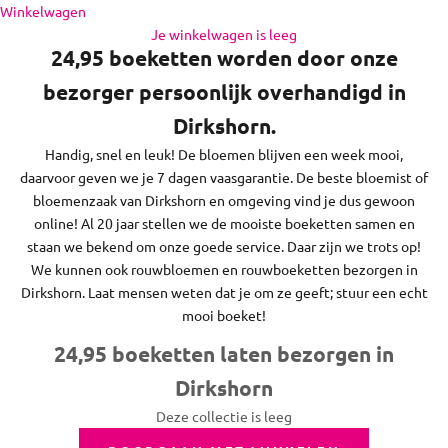
de regio daaromheen, op zon- en feestdagen bezorgen we
Naar inhoud
Winkelwagen
niet.
Je winkelwagen is leeg
24,95 boeketten worden door onze
bezorger persoonlijk overhandigd in
Dirkshorn.
Handig, snel en leuk! De bloemen blijven een week mooi,
daarvoor geven we je 7 dagen vaasgarantie. De beste bloemist of
bloemenzaak van Dirkshorn en omgeving vind je dus gewoon
online! Al 20 jaar stellen we de mooiste boeketten samen en
staan we bekend om onze goede service. Daar zijn we trots op!
We kunnen ook rouwbloemen en rouwboeketten bezorgen in
Dirkshorn. Laat mensen weten dat je om ze geeft; stuur een echt
mooi boeket!
24,95 boeketten laten bezorgen in
Dirkshorn
Deze collectie is leeg