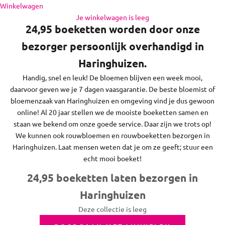
Haringhuizen en de regio daaromheen, op zon- en feestdagen
Naar inhoud
Winkelwagen
bezorgen we niet.
Je winkelwagen is leeg
24,95 boeketten worden door onze
bezorger persoonlijk overhandigd in
Haringhuizen.
Handig, snel en leuk! De bloemen blijven een week mooi,
daarvoor geven we je 7 dagen vaasgarantie. De beste bloemist of
bloemenzaak van Haringhuizen en omgeving vind je dus gewoon
online! Al 20 jaar stellen we de mooiste boeketten samen en
staan we bekend om onze goede service. Daar zijn we trots op!
We kunnen ook rouwbloemen en rouwboeketten bezorgen in
Haringhuizen. Laat mensen weten dat je om ze geeft; stuur een
echt mooi boeket!
24,95 boeketten laten bezorgen in
Haringhuizen
Deze collectie is leeg