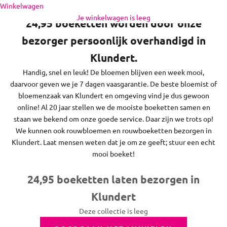
Naar inhoud
Winkelwagen
regio daaromheen, op zon- en feestdagen bezorgen we niet.
Je winkelwagen is leeg
24,95 boeketten worden door onze
bezorger persoonlijk overhandigd in
Klundert.
Handig, snel en leuk! De bloemen blijven een week mooi,
daarvoor geven we je 7 dagen vaasgarantie. De beste bloemist of
bloemenzaak van Klundert en omgeving vind je dus gewoon
online! Al 20 jaar stellen we de mooiste boeketten samen en
staan we bekend om onze goede service. Daar zijn we trots op!
We kunnen ook rouwbloemen en rouwboeketten bezorgen in
Klundert. Laat mensen weten dat je om ze geeft; stuur een echt
mooi boeket!
24,95 boeketten laten bezorgen in
Klundert
Deze collectie is leeg