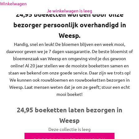
Naar inhoud
Winkelwagen
en feestdagen bezorgen we niet.
Je winkelwagen is leeg
24,95 boeketten worden door onze
bezorger persoonlijk overhandigd in
Weesp.
Handig, snel en leuk! De bloemen blijven een week mooi,
daarvoor geven we je 7 dagen vaasgarantie. De beste bloemist of
bloemenzaak van Weesp en omgeving vind je dus gewoon
online! Al 20 jaar stellen we de mooiste boeketten samen en
staan we bekend om onze goede service. Daar zijn we trots op!
We kunnen ook rouwbloemen en rouwboeketten bezorgen in
Weesp. Laat mensen weten dat je om ze geeft; stuur een echt
mooi boeket!
24,95 boeketten laten bezorgen in
Weesp
Deze collectie is leeg