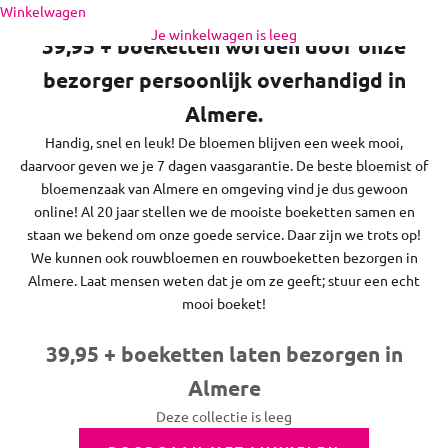
Naar inhoud
Winkelwagen
regio daaromheen, op zon- en feestdagen bezorgen we niet.
Je winkelwagen is leeg
39,95 + boeketten worden door onze
bezorger persoonlijk overhandigd in
Almere.
Handig, snel en leuk! De bloemen blijven een week mooi,
daarvoor geven we je 7 dagen vaasgarantie. De beste bloemist of
bloemenzaak van Almere en omgeving vind je dus gewoon
online! Al 20 jaar stellen we de mooiste boeketten samen en
staan we bekend om onze goede service. Daar zijn we trots op!
We kunnen ook rouwbloemen en rouwboeketten bezorgen in
Almere. Laat mensen weten dat je om ze geeft; stuur een echt
mooi boeket!
39,95 + boeketten laten bezorgen in
Almere
Deze collectie is leeg