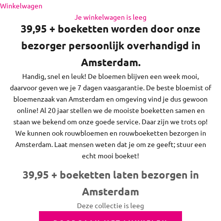
en de regio daaromheen, op zon- en feestdagen bezorgen we
Naar inhoud
Winkelwagen
niet.
Je winkelwagen is leeg
39,95 + boeketten worden door onze
bezorger persoonlijk overhandigd in
Amsterdam.
Handig, snel en leuk! De bloemen blijven een week mooi,
daarvoor geven we je 7 dagen vaasgarantie. De beste bloemist of
bloemenzaak van Amsterdam en omgeving vind je dus gewoon
online! Al 20 jaar stellen we de mooiste boeketten samen en
staan we bekend om onze goede service. Daar zijn we trots op!
We kunnen ook rouwbloemen en rouwboeketten bezorgen in
Amsterdam. Laat mensen weten dat je om ze geeft; stuur een
echt mooi boeket!
39,95 + boeketten laten bezorgen in
Amsterdam
Deze collectie is leeg