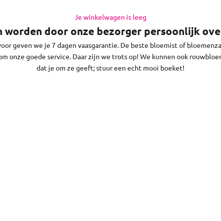
Doe dat op werkdagen vóór 13:30 uur (op zaterdag voor 11:30 uur) en 
n in Delft en de regio daaromheen, op zon- en feestdagen bezorgen w
Je winkelwagen is leeg
n worden door onze bezorger persoonlijk over
voor geven we je 7 dagen vaasgarantie. De beste bloemist of bloemenzaa
om onze goede service. Daar zijn we trots op! We kunnen ook rouwblo
dat je om ze geeft; stuur een echt mooi boeket!