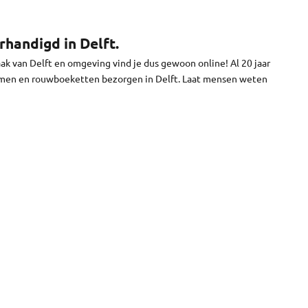
je bloemen worden vandaag bezorgd in Delft. We brengen je
e niet.
handigd in Delft.
k van Delft en omgeving vind je dus gewoon online! Al 20 jaar
emen en rouwboeketten bezorgen in Delft. Laat mensen weten