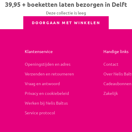
39,95 + boeketten laten bezorgen in Delft
Deze collectie is leeg
DOORGAAN MET WINKELEN
Klantenservice
Handige links
Openingstijden en adres
Contact
Verzenden en retourneren
Over Nelis Balt
Vraag en antwoord
Cadeaubonnen
Privacy en cookiebeleid
Zakelijk
Werken bij Nelis Baltus
Service protocol