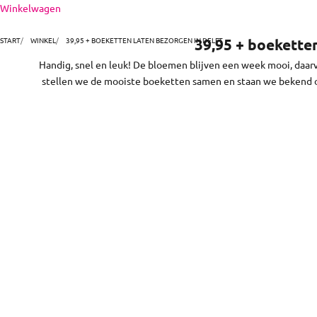
Naar inhoud
Winkelwagen
niet. En zo makkelijk! Kies en bestel je boeket online. 
bloeme
START
WINKEL
39,95 + BOEKETTEN LATEN BEZORGEN IN DELFT
39,95 + boekette
Handig, snel en leuk! De bloemen blijven een week mooi, daar
stellen we de mooiste boeketten samen en staan we bekend 