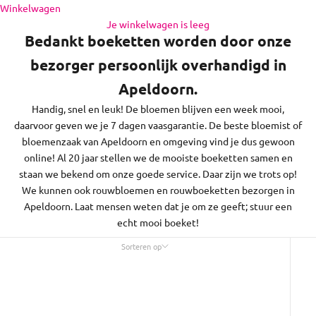
de regio daaromheen, op zon- en feestdagen bezorgen we
Naar inhoud
Winkelwagen
niet.
Je winkelwagen is leeg
Bedankt boeketten worden door onze
bezorger persoonlijk overhandigd in
Apeldoorn.
Handig, snel en leuk! De bloemen blijven een week mooi,
daarvoor geven we je 7 dagen vaasgarantie. De beste bloemist of
bloemenzaak van Apeldoorn en omgeving vind je dus gewoon
online! Al 20 jaar stellen we de mooiste boeketten samen en
staan we bekend om onze goede service. Daar zijn we trots op!
We kunnen ook rouwbloemen en rouwboeketten bezorgen in
Apeldoorn. Laat mensen weten dat je om ze geeft; stuur een
echt mooi boeket!
Sorteren op
Sorteren op
Uitgelicht
Meest relevant