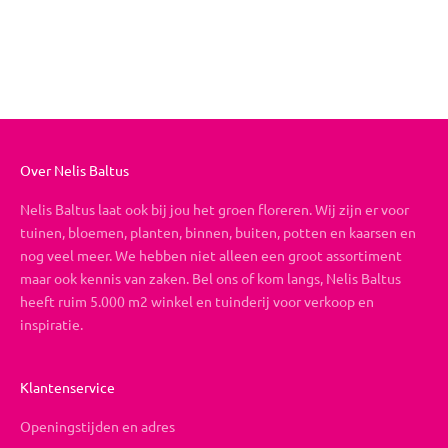
Boeket op maat
Aanbiedingsprijs
Vanaf €19,95
Over Nelis Baltus
Nelis Baltus laat ook bij jou het groen floreren. Wij zijn er voor
tuinen, bloemen, planten, binnen, buiten, potten en kaarsen en
nog veel meer. We hebben niet alleen een groot assortiment
maar ook kennis van zaken. Bel ons of kom langs, Nelis Baltus
heeft ruim 5.000 m2 winkel en tuinderij voor verkoop en
inspiratie.
Klantenservice
Openingstijden en adres