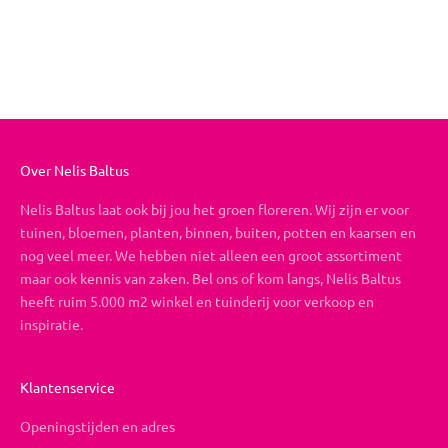
Boeket op maat
Aanbiedingsprijs
Vanaf €19,95
Over Nelis Baltus
Nelis Baltus laat ook bij jou het groen floreren. Wij zijn er voor
tuinen, bloemen, planten, binnen, buiten, potten en kaarsen en
nog veel meer. We hebben niet alleen een groot assortiment
maar ook kennis van zaken. Bel ons of kom langs, Nelis Baltus
heeft ruim 5.000 m2 winkel en tuinderij voor verkoop en
inspiratie.
Klantenservice
Openingstijden en adres