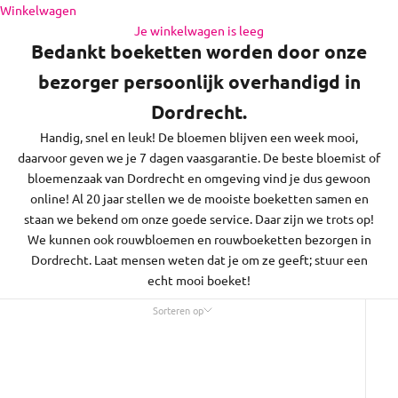
de regio daaromheen, op zon- en feestdagen bezorgen we
Naar inhoud
Winkelwagen
niet.
Je winkelwagen is leeg
Bedankt boeketten worden door onze
bezorger persoonlijk overhandigd in
Dordrecht.
Handig, snel en leuk! De bloemen blijven een week mooi,
daarvoor geven we je 7 dagen vaasgarantie. De beste bloemist of
bloemenzaak van Dordrecht en omgeving vind je dus gewoon
online! Al 20 jaar stellen we de mooiste boeketten samen en
staan we bekend om onze goede service. Daar zijn we trots op!
We kunnen ook rouwbloemen en rouwboeketten bezorgen in
Dordrecht. Laat mensen weten dat je om ze geeft; stuur een
echt mooi boeket!
Sorteren op
Sorteren op
Uitgelicht
Meest relevant