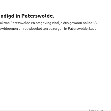
ag voor 11:30 uur) en je bloemen worden vandaag bezorgd in
tdagen bezorgen we niet.
ndigd in Paterswolde.
aak van Paterswolde en omgeving vind je dus gewoon online! Al
rouwbloemen en rouwboeketten bezorgen in Paterswolde. Laat
1 product