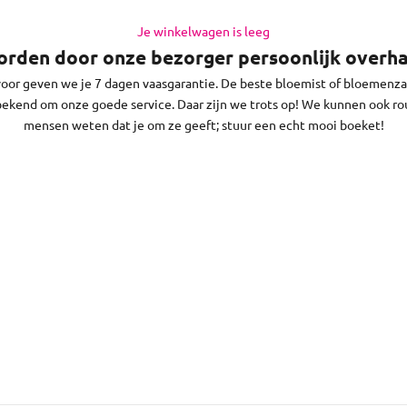
el je boeket online. Doe dat op werkdagen vóór 13:30 uur (op zaterd
 je bloemen in Paterswolde en de regio daaromheen, op zon- en fees
Je winkelwagen is leeg
rden door onze bezorger persoonlijk overha
voor geven we je 7 dagen vaasgarantie. De beste bloemist of bloemenz
 bekend om onze goede service. Daar zijn we trots op! We kunnen ook 
mensen weten dat je om ze geeft; stuur een echt mooi boeket!