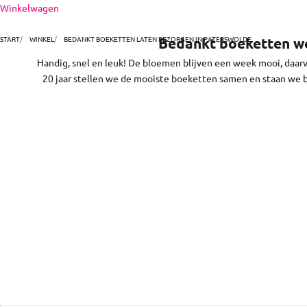
Naar inhoud
Winkelwagen
persoonlijker kan het niet. En zo makkelijk! Kies en best
Paterswolde. We brengen
START
WINKEL
BEDANKT BOEKETTEN LATEN BEZORGEN IN PATERSWOLDE
Bedankt boeketten wo
Handig, snel en leuk! De bloemen blijven een week mooi, daar
20 jaar stellen we de mooiste boeketten samen en staan we