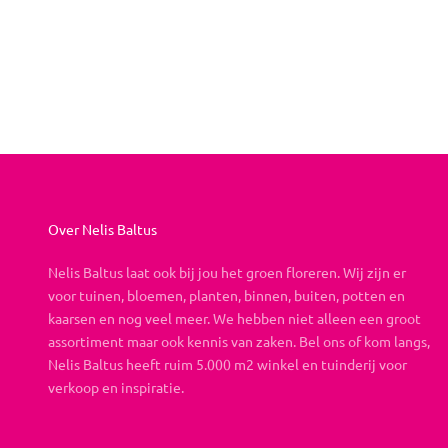
Boeket op maat
Aanbiedingsprijs
Vanaf €19,95
Over Nelis Baltus
Nelis Baltus laat ook bij jou het groen floreren. Wij zijn er
voor tuinen, bloemen, planten, binnen, buiten, potten en
kaarsen en nog veel meer. We hebben niet alleen een groot
assortiment maar ook kennis van zaken. Bel ons of kom langs,
Nelis Baltus heeft ruim 5.000 m2 winkel en tuinderij voor
verkoop en inspiratie.