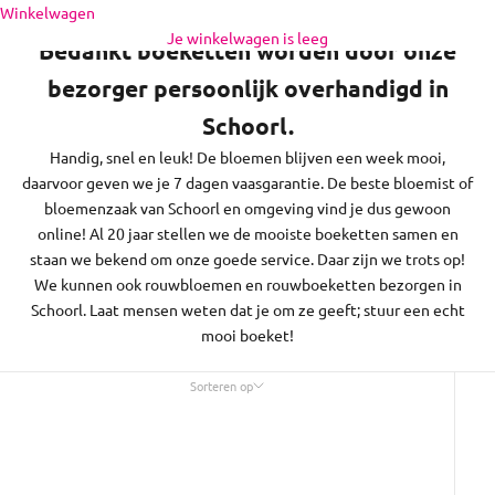
Naar inhoud
Winkelwagen
regio daaromheen, op zon- en feestdagen bezorgen we niet.
Je winkelwagen is leeg
Bedankt boeketten worden door onze
bezorger persoonlijk overhandigd in
Schoorl.
Handig, snel en leuk! De bloemen blijven een week mooi,
daarvoor geven we je 7 dagen vaasgarantie. De beste bloemist of
bloemenzaak van Schoorl en omgeving vind je dus gewoon
online! Al 20 jaar stellen we de mooiste boeketten samen en
staan we bekend om onze goede service. Daar zijn we trots op!
We kunnen ook rouwbloemen en rouwboeketten bezorgen in
Schoorl. Laat mensen weten dat je om ze geeft; stuur een echt
mooi boeket!
Sorteren op
Sorteren op
Uitgelicht
Meest relevant