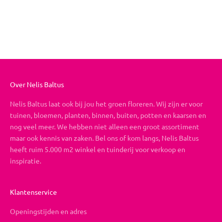
Boeket op maat
Aanbiedingsprijs
Vanaf €19,95
Over Nelis Baltus
Nelis Baltus laat ook bij jou het groen floreren. Wij zijn er voor
tuinen, bloemen, planten, binnen, buiten, potten en kaarsen en
nog veel meer. We hebben niet alleen een groot assortiment
maar ook kennis van zaken. Bel ons of kom langs, Nelis Baltus
heeft ruim 5.000 m2 winkel en tuinderij voor verkoop en
inspiratie.
Klantenservice
Openingstijden en adres