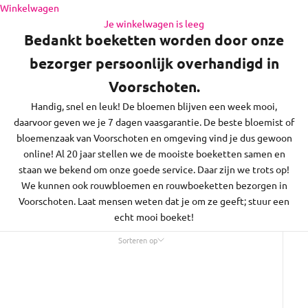
brengen je bloemen in Voorschoten en de regio daaromheen,
Naar inhoud
Winkelwagen
op zon- en feestdagen bezorgen we niet.
Je winkelwagen is leeg
Bedankt boeketten worden door onze
bezorger persoonlijk overhandigd in
Voorschoten.
Handig, snel en leuk! De bloemen blijven een week mooi,
daarvoor geven we je 7 dagen vaasgarantie. De beste bloemist of
bloemenzaak van Voorschoten en omgeving vind je dus gewoon
online! Al 20 jaar stellen we de mooiste boeketten samen en
staan we bekend om onze goede service. Daar zijn we trots op!
We kunnen ook rouwbloemen en rouwboeketten bezorgen in
Voorschoten. Laat mensen weten dat je om ze geeft; stuur een
echt mooi boeket!
Sorteren op
Sorteren op
Uitgelicht
Meest relevant