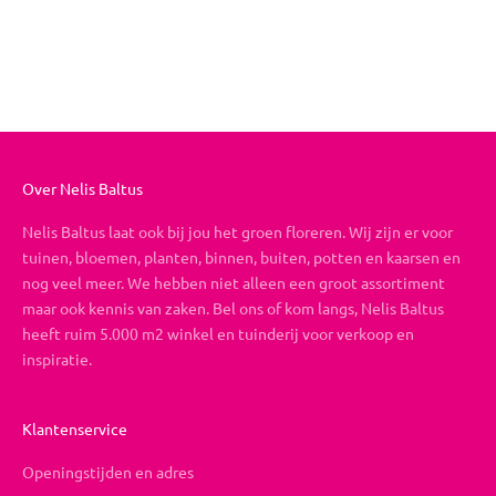
Boeket op maat
Aanbiedingsprijs
Vanaf €19,95
Over Nelis Baltus
Nelis Baltus laat ook bij jou het groen floreren. Wij zijn er voor
tuinen, bloemen, planten, binnen, buiten, potten en kaarsen en
nog veel meer. We hebben niet alleen een groot assortiment
maar ook kennis van zaken. Bel ons of kom langs, Nelis Baltus
heeft ruim 5.000 m2 winkel en tuinderij voor verkoop en
inspiratie.
Klantenservice
Openingstijden en adres