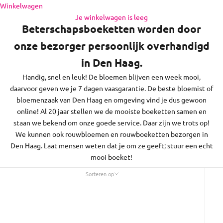
de regio daaromheen, op zon- en feestdagen bezorgen we
Naar inhoud
Winkelwagen
niet.
Je winkelwagen is leeg
Beterschapsboeketten worden door
onze bezorger persoonlijk overhandigd
in Den Haag.
Handig, snel en leuk! De bloemen blijven een week mooi,
daarvoor geven we je 7 dagen vaasgarantie. De beste bloemist of
bloemenzaak van Den Haag en omgeving vind je dus gewoon
online! Al 20 jaar stellen we de mooiste boeketten samen en
staan we bekend om onze goede service. Daar zijn we trots op!
We kunnen ook rouwbloemen en rouwboeketten bezorgen in
Den Haag. Laat mensen weten dat je om ze geeft; stuur een echt
mooi boeket!
Sorteren op
Sorteren op
Uitgelicht
Meest relevant