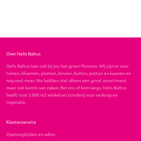
Boeket op maat
Aanbiedingsprijs
Vanaf €19,95
Over Nelis Baltus
Nelis Baltus laat ook bij jou het groen floreren. Wij zijn er voor
tuinen, bloemen, planten, binnen, buiten, potten en kaarsen en
nog veel meer. We hebben niet alleen een groot assortiment
maar ook kennis van zaken. Bel ons of kom langs, Nelis Baltus
heeft ruim 5.000 m2 winkel en tuinderij voor verkoop en
inspiratie.
Klantenservice
Openingstijden en adres