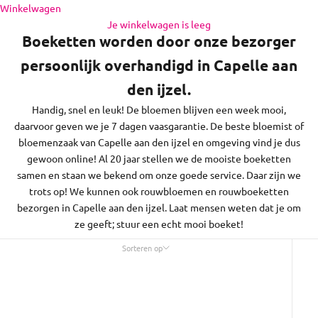
Capelle aan den ijzel en de regio daaromheen, op zon- en
Naar inhoud
Winkelwagen
feestdagen bezorgen we niet.
Je winkelwagen is leeg
Boeketten worden door onze bezorger
persoonlijk overhandigd in Capelle aan
den ijzel.
Handig, snel en leuk! De bloemen blijven een week mooi,
daarvoor geven we je 7 dagen vaasgarantie. De beste bloemist of
bloemenzaak van Capelle aan den ijzel en omgeving vind je dus
gewoon online! Al 20 jaar stellen we de mooiste boeketten
samen en staan we bekend om onze goede service. Daar zijn we
trots op! We kunnen ook rouwbloemen en rouwboeketten
bezorgen in Capelle aan den ijzel. Laat mensen weten dat je om
ze geeft; stuur een echt mooi boeket!
Sorteren op
Sorteren op
Uitgelicht
Meest relevant