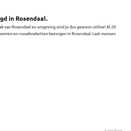
n je bloemen worden vandaag bezorgd in Rosendaal. We brengen
en we niet.
gd in Rosendaal.
ak van Rosendaal en omgeving vind je dus gewoon online! Al 20
wbloemen en rouwboeketten bezorgen in Rosendaal. Laat mensen
1 product