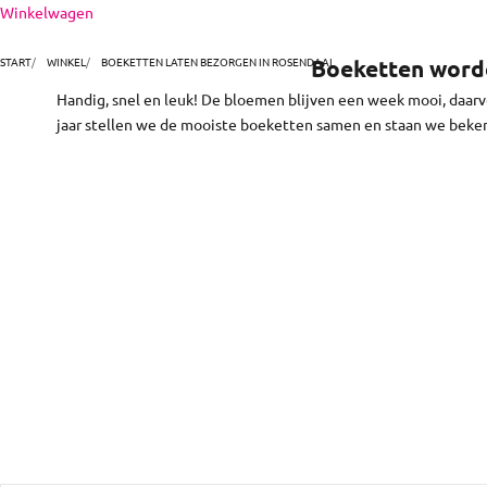
Naar inhoud
Winkelwagen
het niet. En zo makkelijk! Kies en bestel je boeket online.
je bloemen
START
WINKEL
BOEKETTEN LATEN BEZORGEN IN ROSENDAAL
Boeketten worde
Handig, snel en leuk! De bloemen blijven een week mooi, daar
jaar stellen we de mooiste boeketten samen en staan we beke