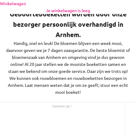
Naar inhoud
Winkelwagen
regio daaromheen, op zon- en feestdagen bezorgen we niet.
Je winkelwagen is leeg
Geboorteboeketten worden door onze
bezorger persoonlijk overhandigd in
Arnhem.
Handig, snel en leuk! De bloemen blijven een week mooi,
daarvoor geven we je 7 dagen vaasgarantie. De beste bloemist of
bloemenzaak van Arnhem en omgeving vind je dus gewoon
online! Al 20 jaar stellen we de mooiste boeketten samen en
staan we bekend om onze goede service. Daar zijn we trots op!
We kunnen ook rouwbloemen en rouwboeketten bezorgen in
Arnhem. Laat mensen weten dat je om ze geeft; stuur een echt
mooi boeket!
Sorteren op
Sorteren op
Uitgelicht
Meest relevant