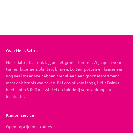
Boeket op maat
Aanbiedingsprijs
Vanaf €19,95
Over Nelis Baltus
Nelis Baltus laat ook bij jou het groen floreren. Wij zijn er voor
tuinen, bloemen, planten, binnen, buiten, potten en kaarsen en
nog veel meer. We hebben niet alleen een groot assortiment
maar ook kennis van zaken. Bel ons of kom langs, Nelis Baltus
heeft ruim 5.000 m2 winkel en tuinderij voor verkoop en
inspiratie.
Klantenservice
Openingstijden en adres