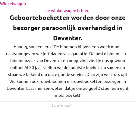
de regio daaromheen, op zon- en feestdagen bezorgen we
Naar inhoud
Winkelwagen
niet.
Je winkelwagen is leeg
Geboorteboeketten worden door onze
bezorger persoonlijk overhandigd in
Deventer.
Handig, snel en leuk! De bloemen blijven een week mooi,
daarvoor geven we je 7 dagen vaasgarantie. De beste bloemist of
bloemenzaak van Deventer en omgeving vind je dus gewoon
online! Al 20 jaar stellen we de mooiste boeketten samen en
staan we bekend om onze goede service. Daar zijn we trots op!
We kunnen ook rouwbloemen en rouwboeketten bezorgen in
Deventer. Laat mensen weten dat je om ze geeft; stuur een echt
mooi boeket!
Sorteren op
Sorteren op
Uitgelicht
Meest relevant