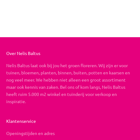
Boeket op maat
Aanbiedingsprijs
Vanaf €19,95
Over Nelis Baltus
Nelis Baltus laat ook bij jou het groen floreren. Wij zijn er voor
tuinen, bloemen, planten, binnen, buiten, potten en kaarsen en
nog veel meer. We hebben niet alleen een groot assortiment
maar ook kennis van zaken. Bel ons of kom langs, Nelis Baltus
heeft ruim 5.000 m2 winkel en tuinderij voor verkoop en
inspiratie.
Klantenservice
Openingstijden en adres