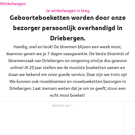
en de regio daaromheen, op zon- en feestdagen bezorgen we
Naar inhoud
Winkelwagen
niet.
Je winkelwagen is leeg
Geboorteboeketten worden door onze
bezorger persoonlijk overhandigd in
Driebergen.
Handig, snel en leuk! De bloemen blijven een week mooi,
daarvoor geven we je 7 dagen vaasgarantie. De beste bloemist of
bloemenzaak van Driebergen en omgeving vind je dus gewoon
online! Al 20 jaar stellen we de mooiste boeketten samen en
staan we bekend om onze goede service. Daar zijn we trots op!
We kunnen ook rouwbloemen en rouwboeketten bezorgen in
Driebergen. Laat mensen weten dat je om ze geeft; stuur een
echt mooi boeket!
Sorteren op
Sorteren op
Uitgelicht
Meest relevant