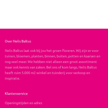
Boeket op maat
Aanbiedingsprijs
Vanaf €19,95
Over Nelis Baltus
Nelis Baltus laat ook bij jou het groen floreren. Wij zijn er voor
tuinen, bloemen, planten, binnen, buiten, potten en kaarsen en
nog veel meer. We hebben niet alleen een groot assortiment
maar ook kennis van zaken. Bel ons of kom langs, Nelis Baltus
heeft ruim 5.000 m2 winkel en tuinderij voor verkoop en
inspiratie.
Klantenservice
Openingstijden en adres