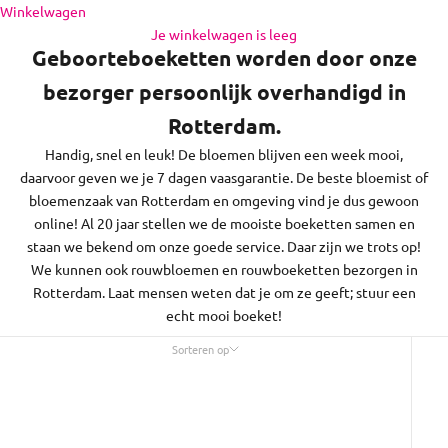
en de regio daaromheen, op zon- en feestdagen bezorgen we
Naar inhoud
Winkelwagen
niet.
Je winkelwagen is leeg
Geboorteboeketten worden door onze
bezorger persoonlijk overhandigd in
Rotterdam.
Handig, snel en leuk! De bloemen blijven een week mooi,
daarvoor geven we je 7 dagen vaasgarantie. De beste bloemist of
bloemenzaak van Rotterdam en omgeving vind je dus gewoon
online! Al 20 jaar stellen we de mooiste boeketten samen en
staan we bekend om onze goede service. Daar zijn we trots op!
We kunnen ook rouwbloemen en rouwboeketten bezorgen in
Rotterdam. Laat mensen weten dat je om ze geeft; stuur een
echt mooi boeket!
Sorteren op
Sorteren op
Uitgelicht
Meest relevant