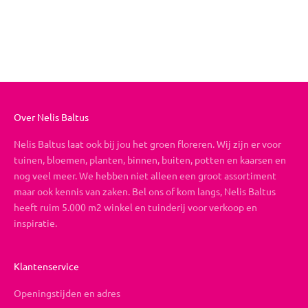
Boeket op maat
Aanbiedingsprijs
Vanaf €19,95
Over Nelis Baltus
Nelis Baltus laat ook bij jou het groen floreren. Wij zijn er voor
tuinen, bloemen, planten, binnen, buiten, potten en kaarsen en
nog veel meer. We hebben niet alleen een groot assortiment
maar ook kennis van zaken. Bel ons of kom langs, Nelis Baltus
heeft ruim 5.000 m2 winkel en tuinderij voor verkoop en
inspiratie.
Klantenservice
Openingstijden en adres