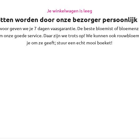
e. Doe dat op werkdagen vóór 13:30 uur (op zaterdag voor 11:30 uur) e
n in Tiel en de regio daaromheen, op zon- en feestdagen bezorgen w
Je winkelwagen is leeg
tten worden door onze bezorger persoonlijk 
voor geven we je 7 dagen vaasgarantie. De beste bloemist of bloemenza
 onze goede service. Daar zijn we trots op! We kunnen ook rouwbloe
je om ze geeft; stuur een echt mooi boeket!