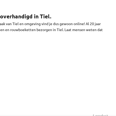
n je bloemen worden vandaag bezorgd in Tiel. We brengen je
e niet.
overhandigd in Tiel.
ak van Tiel en omgeving vind je dus gewoon online! Al 20 jaar
men en rouwboeketten bezorgen in Tiel. Laat mensen weten dat
1 product