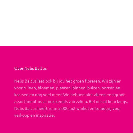
Boeket op maat
Aanbiedingsprijs
Vanaf €19,95
Over Nelis Baltus
Nelis Baltus laat ook bij jou het groen floreren. Wij zijn er
voor tuinen, bloemen, planten, binnen, buiten, potten en
kaarsen en nog veel meer. We hebben niet alleen een groot
assortiment maar ook kennis van zaken. Bel ons of kom langs,
Nelis Baltus heeft ruim 5.000 m2 winkel en tuinderij voor
verkoop en inspiratie.