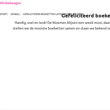
Naar inhoud
Winkelwagen
het niet. En zo makkelijk! Kies en bestel je boeket onlin
bloeme
START
WINKEL
GEFELICITEERD BOEKETTEN LATEN BEZORGEN IN TIEL
Gefeliciteerd boeke
Handig, snel en leuk! De bloemen blijven een week mooi, daar
stellen we de mooiste boeketten samen en staan we bekend om