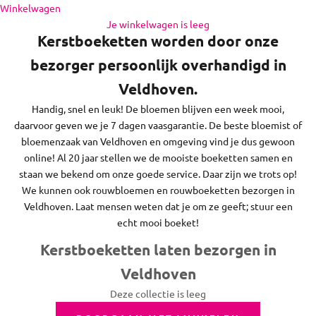
de regio daaromheen, op zon- en feestdagen bezorgen we
Naar inhoud
Winkelwagen
niet.
Je winkelwagen is leeg
Kerstboeketten worden door onze
bezorger persoonlijk overhandigd in
Veldhoven.
Handig, snel en leuk! De bloemen blijven een week mooi,
daarvoor geven we je 7 dagen vaasgarantie. De beste bloemist of
bloemenzaak van Veldhoven en omgeving vind je dus gewoon
online! Al 20 jaar stellen we de mooiste boeketten samen en
staan we bekend om onze goede service. Daar zijn we trots op!
We kunnen ook rouwbloemen en rouwboeketten bezorgen in
Veldhoven. Laat mensen weten dat je om ze geeft; stuur een
echt mooi boeket!
Kerstboeketten laten bezorgen in
Veldhoven
Deze collectie is leeg