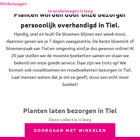
Naar inhoud
Winkelwagen
feestdagen bezorgen we niet.
Je winkelwagen is leeg
Planten worden door onze bezorger
persoonlijk overhandigd in Tiel.
Handig, snel en leuk! De bloemen blijven een week mooi,
daarvoor geven we je 7 dagen vaasgarantie. De beste bloemist of
bloemenzaak van Tiel en omgeving vind je dus gewoon online! Al
20 jaar stellen we de mooiste boeketten samen en staan we
bekend om onze goede service. Daar zijn we trots op! We
kunnen ook rouwbloemen en rouwboeketten bezorgen in Tiel.
Laat mensen weten dat je om ze geeft; stuur een echt mooi
boeket!
Planten laten bezorgen in Tiel
Deze collectie is leeg
DOORGAAN MET WINKELEN