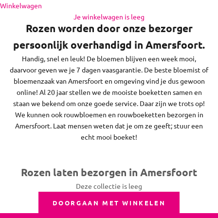
en de regio daaromheen, op zon- en feestdagen bezorgen we
Naar inhoud
Winkelwagen
niet.
Je winkelwagen is leeg
Rozen worden door onze bezorger
persoonlijk overhandigd in Amersfoort.
Handig, snel en leuk! De bloemen blijven een week mooi,
daarvoor geven we je 7 dagen vaasgarantie. De beste bloemist of
bloemenzaak van Amersfoort en omgeving vind je dus gewoon
online! Al 20 jaar stellen we de mooiste boeketten samen en
staan we bekend om onze goede service. Daar zijn we trots op!
We kunnen ook rouwbloemen en rouwboeketten bezorgen in
Amersfoort. Laat mensen weten dat je om ze geeft; stuur een
echt mooi boeket!
Rozen laten bezorgen in Amersfoort
Deze collectie is leeg
DOORGAAN MET WINKELEN