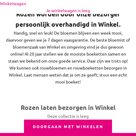
Naar inhoud
Winkelwagen
feestdagen bezorgen we niet.
Je winkelwagen is leeg
Rozen worden door onze bezorger
persoonlijk overhandigd in Winkel.
Handig, snel en leuk! De bloemen blijven een week mooi,
daarvoor geven we je 7 dagen vaasgarantie. De beste bloemist of
bloemenzaak van Winkel en omgeving vind je dus gewoon
online! Al 20 jaar stellen we de mooiste boeketten samen en
staan we bekend om onze goede service. Daar zijn we trots op!
We kunnen ook rouwbloemen en rouwboeketten bezorgen in
Winkel. Laat mensen weten dat je om ze geeft; stuur een echt
mooi boeket!
Rozen laten bezorgen in Winkel
Deze collectie is leeg
DOORGAAN MET WINKELEN