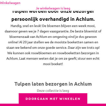
Naar inhoud
Winkelwagen
zon- en feestdagen bezorgen we niet.
Je winkelwagen is leeg
Tulpen worden door onze bezorger
persoonlijk overhandigd in Achlum.
Handig, snel en leuk! De bloemen blijven een week mooi,
daarvoor geven we je 7 dagen vaasgarantie. De beste bloemist of
bloemenzaak van Achlum en omgeving vind je dus gewoon
online! Al 20 jaar stellen we de mooiste boeketten samen en
staan we bekend om onze goede service. Daar zijn we trots op!
We kunnen ook rouwbloemen en rouwboeketten bezorgen in
Achlum. Laat mensen weten dat je om ze geeft; stuur een echt
mooi boeket!
Tulpen laten bezorgen in Achlum
Deze collectie is leeg
DOORGAAN MET WINKELEN