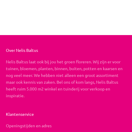
Eindelijk voorjaar
Aanbiedingsprijs
Vanaf €26,95
Over Nelis Baltus
Nelis Baltus laat ook bij jou het groen floreren. Wij zijn er voor
tuinen, bloemen, planten, binnen, buiten, potten en kaarsen en
nog veel meer. We hebben niet alleen een groot assortiment
maar ook kennis van zaken. Bel ons of kom langs, Nelis Baltus
heeft ruim 5.000 m2 winkel en tuinderij voor verkoop en
inspiratie.
Klantenservice
Openingstijden en adres