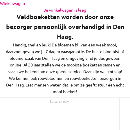
de regio daaromheen, op zon- en feestdagen bezorgen we
Naar inhoud
Winkelwagen
niet.
Je winkelwagen is leeg
Veldboeketten worden door onze
bezorger persoonlijk overhandigd in Den
Haag.
Handig, snel en leuk! De bloemen blijven een week mooi,
daarvoor geven we je 7 dagen vaasgarantie. De beste bloemist of
bloemenzaak van Den Haag en omgeving vind je dus gewoon
online! Al 20 jaar stellen we de mooiste boeketten samen en
staan we bekend om onze goede service. Daar zijn we trots op!
We kunnen ook rouwbloemen en rouwboeketten bezorgen in
Den Haag. Laat mensen weten dat je om ze geeft; stuur een echt
mooi boeket!
Sorteren op
Sorteren op
Uitgelicht
Meest relevant