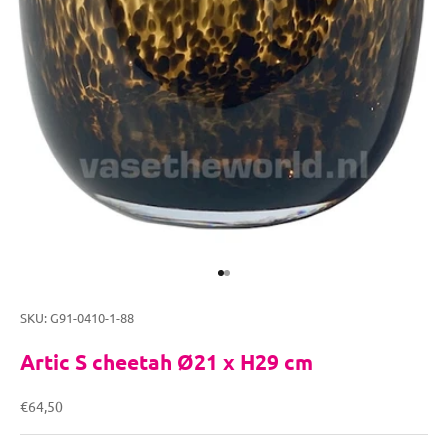
Naar artikel 1
Naar artikel 2
SKU: G91-0410-1-88
Artic S cheetah Ø21 x H29 cm
Aanbiedingsprijs
€64,50