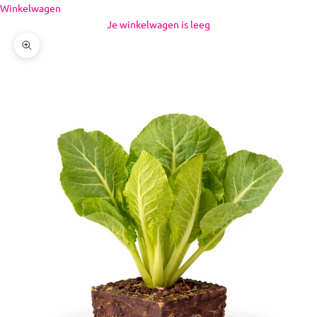
Naar inhoud
Winkelwagen
Je winkelwagen is leeg
In-/uitzoomen