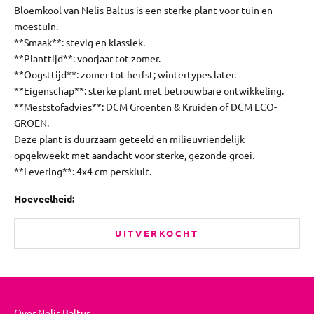
Bloemkool van Nelis Baltus is een sterke plant voor tuin en
moestuin.
**Smaak**: stevig en klassiek.
**Planttijd**: voorjaar tot zomer.
**Oogsttijd**: zomer tot herfst; wintertypes later.
**Eigenschap**: sterke plant met betrouwbare ontwikkeling.
**Meststofadvies**: DCM Groenten & Kruiden of DCM ECO-
GROEN.
Deze plant is duurzaam geteeld en milieuvriendelijk
opgekweekt met aandacht voor sterke, gezonde groei.
**Levering**: 4x4 cm perskluit.
Hoeveelheid:
UITVERKOCHT
Over Nelis Baltus