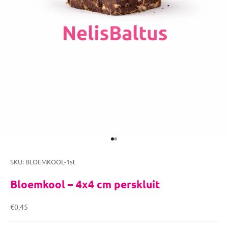
Naar artikel 1
Naar artikel 2
SKU: BLOEMKOOL-1st
Bloemkool – 4x4 cm perskluit
Aanbiedingsprijs
€0,45