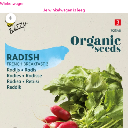
Naar inhoud
Winkelwagen
Je winkelwagen is leeg
In-/uitzoomen