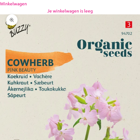
Naar inhoud
Winkelwagen
Je winkelwagen is leeg
In-/uitzoomen