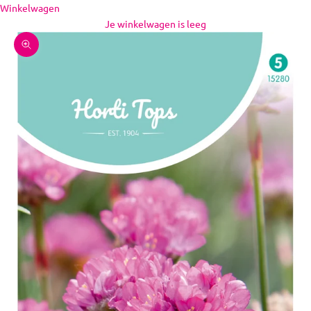
Naar inhoud
Winkelwagen
Je winkelwagen is leeg
In-/uitzoomen