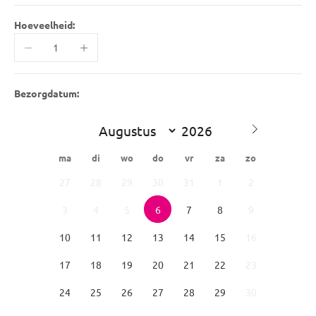
Hoeveelheid:
Aantal verlagen
Aantal verhogen
Bezorgdatum:
ma
di
wo
do
vr
za
zo
27
28
29
30
31
1
2
3
4
5
6
7
8
9
10
11
12
13
14
15
16
17
18
19
20
21
22
23
24
25
26
27
28
29
30