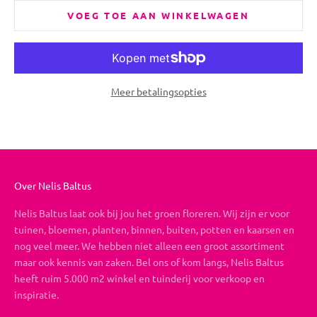
VOEG TOE AAN WINKELWAGEN
Meer betalingsopties
Over Nelis Baltus
Nelis Baltus laat ook bij jou het groen floreren. Wij zijn er voor
tuinen, bloemen, planten, binnen, buiten, potten en kaarsen en
nog veel meer. We hebben niet alleen een groot assortiment
maar ook kennis van zaken. Bel ons of kom langs, Nelis Baltus
heeft ruim 5.000 m2 winkel en tuinderij voor verkoop en
inspiratie.