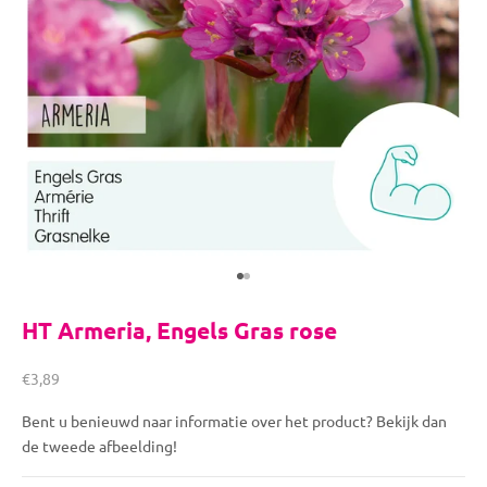
Naar artikel 1
Naar artikel 2
HT Armeria, Engels Gras rose
Aanbiedingsprijs
€3,89
Bent u benieuwd naar informatie over het product? Bekijk dan
de tweede afbeelding!