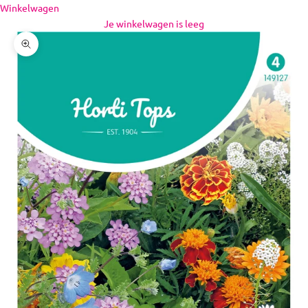
Naar inhoud
Winkelwagen
Je winkelwagen is leeg
In-/uitzoomen