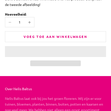
de tweede afbeelding!
Hoeveelheid:
Aantal verlagen
Aantal verhogen
VOEG TOE AAN WINKELWAGEN
Over Nelis Baltus
Nelis Baltus laat ook bij jou het groen floreren. Wij zijn er voor
tuinen, bloemen, planten, binnen, buiten, potten en kaarsen en
nog veel meer. We hebben niet alleen een groot assortiment