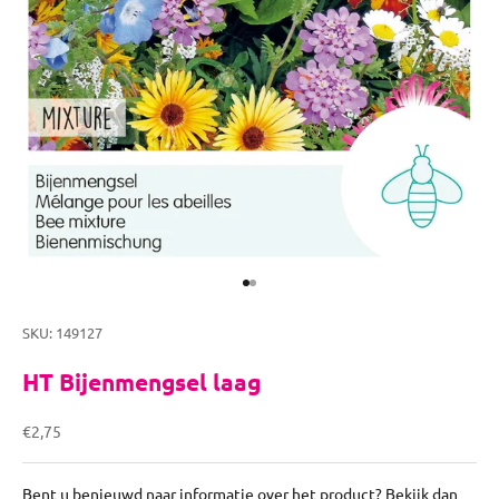
Naar artikel 1
Naar artikel 2
SKU: 149127
HT Bijenmengsel laag
Aanbiedingsprijs
€2,75
Bent u benieuwd naar informatie over het product? Bekijk dan