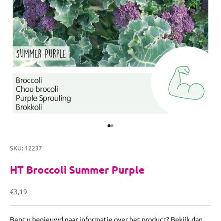
Naar artikel 1
Naar artikel 2
SKU: 12237
HT Broccoli Summer Purple
Aanbiedingsprijs
€3,19
Bent u benieuwd naar informatie over het product? Bekijk dan