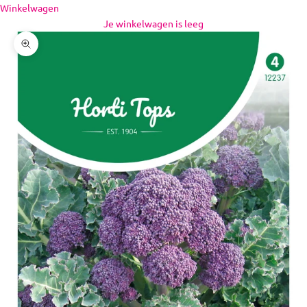
Naar inhoud
Winkelwagen
Je winkelwagen is leeg
In-/uitzoomen