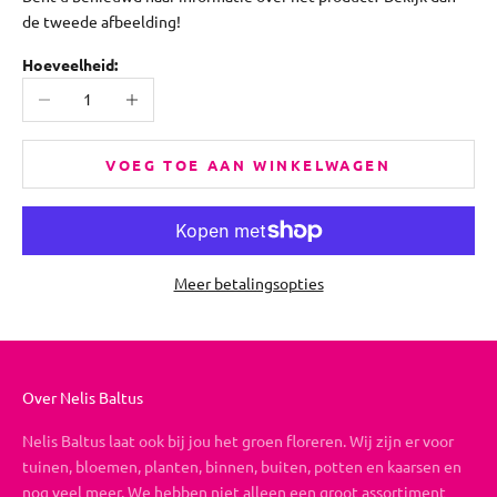
de tweede afbeelding!
Hoeveelheid:
Aantal verlagen
Aantal verhogen
VOEG TOE AAN WINKELWAGEN
Meer betalingsopties
Over Nelis Baltus
Nelis Baltus laat ook bij jou het groen floreren. Wij zijn er voor
tuinen, bloemen, planten, binnen, buiten, potten en kaarsen en
nog veel meer. We hebben niet alleen een groot assortiment