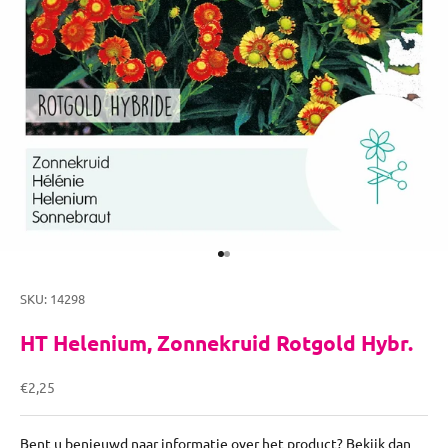
Naar artikel 1
Naar artikel 2
SKU: 14298
HT Helenium, Zonnekruid Rotgold Hybr.
Aanbiedingsprijs
€2,25
Bent u benieuwd naar informatie over het product? Bekijk dan