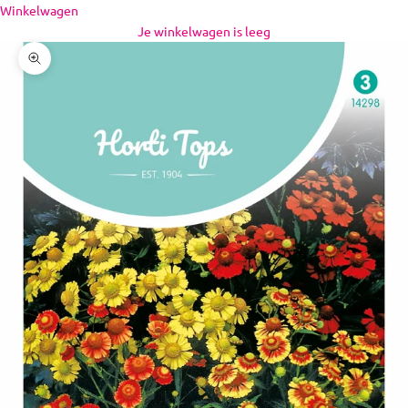
Naar inhoud
Winkelwagen
Je winkelwagen is leeg
In-/uitzoomen