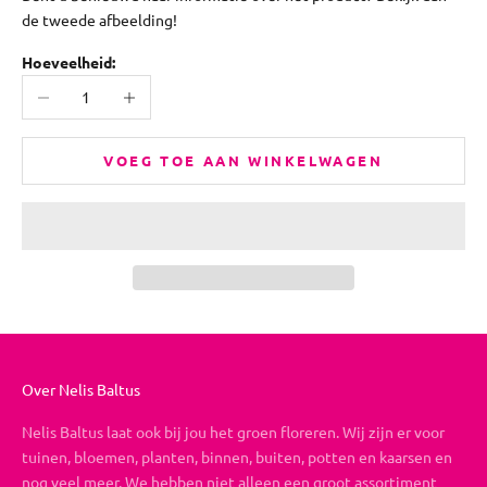
de tweede afbeelding!
Hoeveelheid:
Aantal verlagen
Aantal verhogen
VOEG TOE AAN WINKELWAGEN
Over Nelis Baltus
Nelis Baltus laat ook bij jou het groen floreren. Wij zijn er voor
tuinen, bloemen, planten, binnen, buiten, potten en kaarsen en
nog veel meer. We hebben niet alleen een groot assortiment