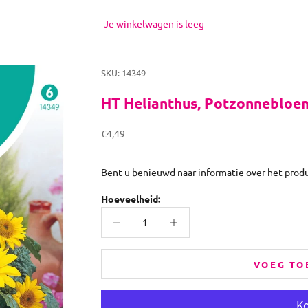
Je winkelwagen is leeg
SKU: 14349
HT Helianthus, Potzonnebloe
Aanbiedingsprijs
€4,49
Bent u benieuwd naar informatie over het prod
Hoeveelheid:
Aantal verlagen
Aantal verhogen
VOEG TO