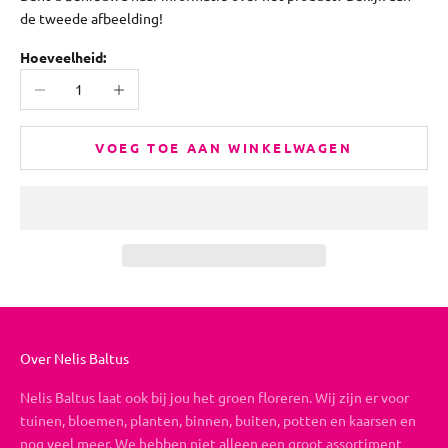
de tweede afbeelding!
Hoeveelheid:
Aantal verlagen
Aantal verhogen
VOEG TOE AAN WINKELWAGEN
Over Nelis Baltus
Nelis Baltus laat ook bij jou het groen floreren. Wij zijn er voor
tuinen, bloemen, planten, binnen, buiten, potten en kaarsen en
nog veel meer. We hebben niet alleen een groot assortiment