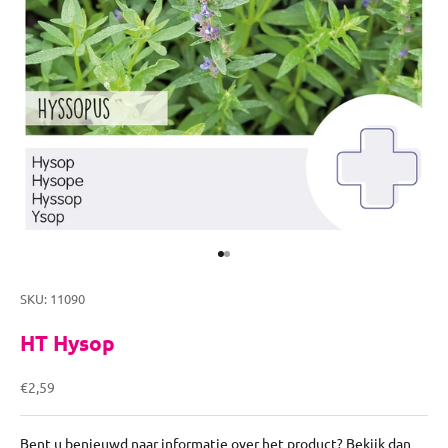
Naar artikel 1
Naar artikel 2
SKU: 11090
HT Hysop
Aanbiedingsprijs
€2,59
Bent u benieuwd naar informatie over het product? Bekijk dan