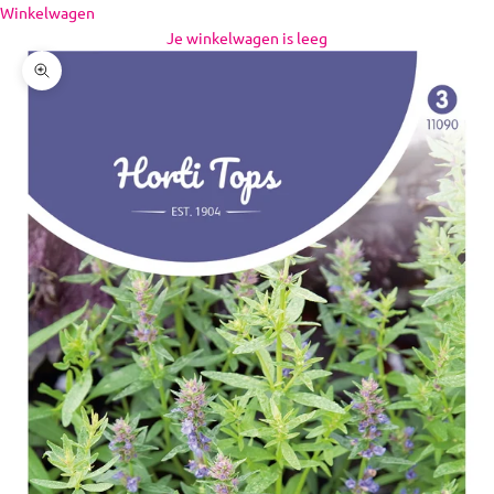
Naar inhoud
Winkelwagen
Je winkelwagen is leeg
In-/uitzoomen