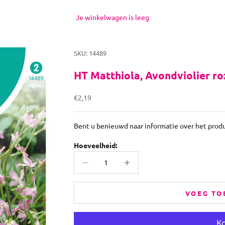
Je winkelwagen is leeg
SKU: 14489
HT Matthiola, Avondviolier ro
Aanbiedingsprijs
€2,19
Bent u benieuwd naar informatie over het prod
Hoeveelheid:
Aantal verlagen
Aantal verhogen
VOEG TO