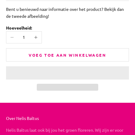
Bent u benieuwd naar informatie over het product? Bekijk dan
de tweede afbeelding!
Hoeveelheid:
Aantal verlagen
Aantal verhogen
VOEG TOE AAN WINKELWAGEN
Over Nelis Baltus
Nelis Baltus laat ook bij jou het groen floreren. Wij zijn er voor