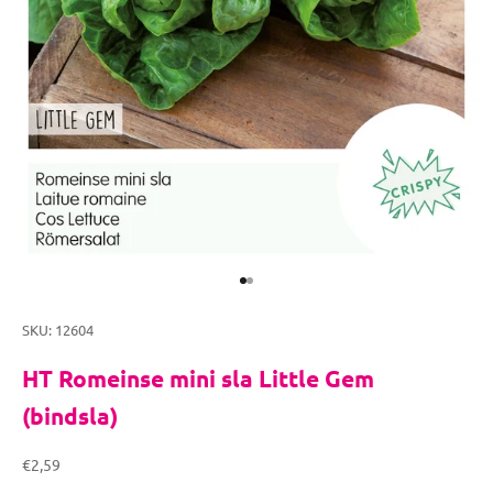
Naar artikel 1
Naar artikel 2
SKU: 12604
HT Romeinse mini sla Little Gem
(bindsla)
Aanbiedingsprijs
€2,59