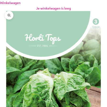
Naar inhoud
Winkelwagen
Je winkelwagen is leeg
In-/uitzoomen