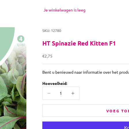
Je winkelwagen is leeg
SKU: 12780
HT Spinazie Red Kitten F1
Aanbiedingsprijs
€2,75
Bent u benieuwd naar informatie over het prod
Hoeveelheid:
Aantal verlagen
Aantal verhogen
VOEG TO