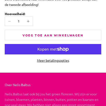
de tweede afbeelding!
Hoeveelheid:
Aantal verlagen
Aantal verhogen
VOEG TOE AAN WINKELWAGEN
Meer betalingsopties
Over Nelis Baltus
Nelis Baltus laat ook bij jou het groen floreren. Wij zijn er voor
tuinen, bloemen, planten, binnen, buiten, potten en kaarsen en
nog veel meer. We hebben niet alleen een groot assortiment