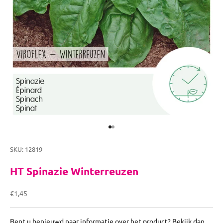
Naar artikel 1
Naar artikel 2
SKU: 12819
HT Spinazie Winterreuzen
Aanbiedingsprijs
€1,45
Bent u benieuwd naar informatie over het product? Bekijk dan