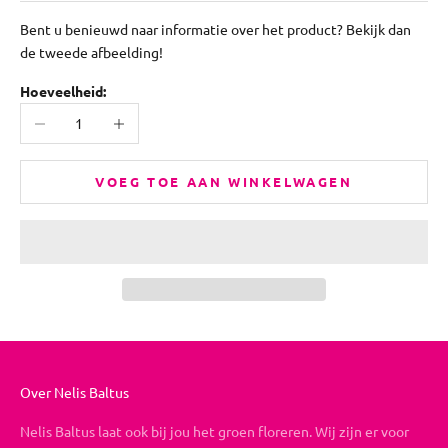
Bent u benieuwd naar informatie over het product? Bekijk dan
de tweede afbeelding!
Hoeveelheid:
Aantal verlagen
Aantal verhogen
VOEG TOE AAN WINKELWAGEN
Over Nelis Baltus
Nelis Baltus laat ook bij jou het groen floreren. Wij zijn er voor