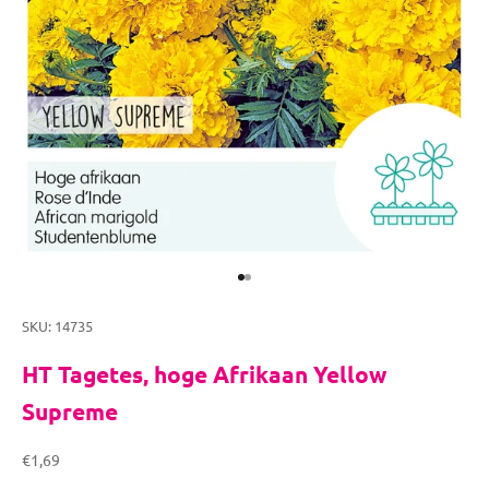
Naar artikel 1
Naar artikel 2
SKU: 14735
HT Tagetes, hoge Afrikaan Yellow
Supreme
Aanbiedingsprijs
€1,69